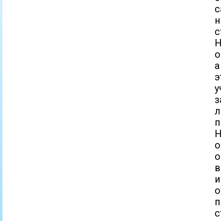
с
с
Н
о
а
э
з
л
п
Н
о
о
в
о
с