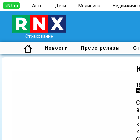
RNX.ru
Авто
Дети
Медицина
Недвижимос
Страхование
Новости
Пресс-релизы
Ст
1
Н
в
п
к
к
с