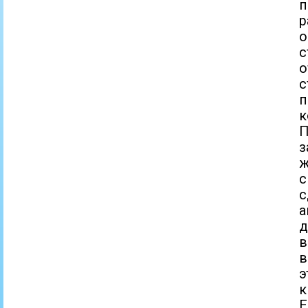
п
р
о
с
о
с
п
к
П
з
ж
с
с
а
д
в
в
э
к
Е