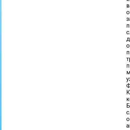
в
о
п
о
т
п
м
Ф
К
к
Б
с
о
а