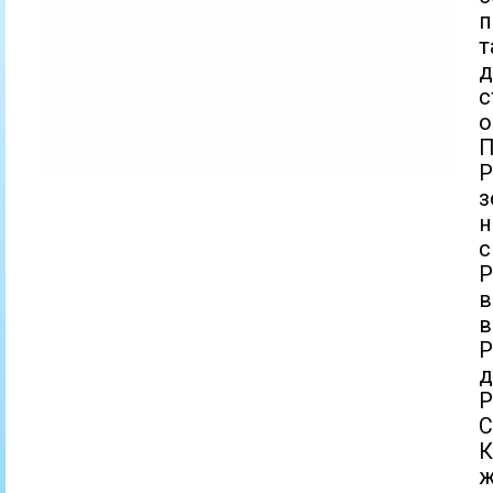
п
т
д
с
о
П
Р
з
н
с
Р
в
Р
д
С
К
ж