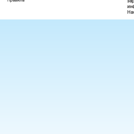
за
ин
На