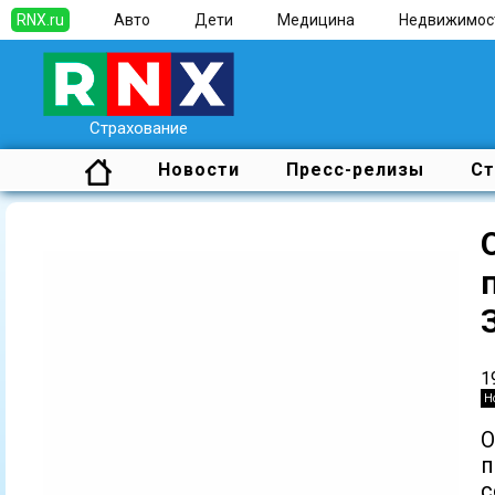
RNX.ru
Авто
Дети
Медицина
Недвижимос
Страхование
Новости
Пресс-релизы
Ст
1
Н
О
п