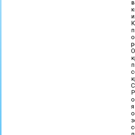
в
к
и
К
п
р
к
п
с
к
С
Р
о
о
з
с
п